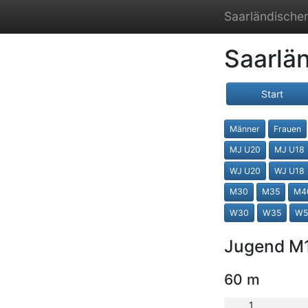
Saarländischer
Saarlä
Start
Männer
Frauen
MJ U20
MJ U18
WJ U20
WJ U18
M30
M35
M4
W30
W35
W5
Jugend M
60 m
1