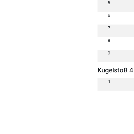
5
6
7
8
9
Kugelstoß 4
1