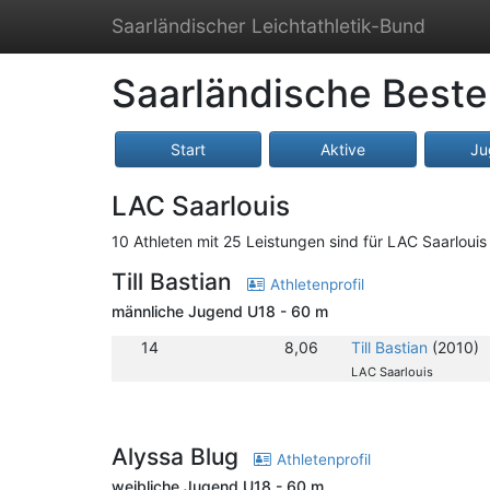
Saarländischer Leichtathletik-Bund
Saarländische Beste
Start
Aktive
Ju
LAC Saarlouis
10 Athleten mit 25 Leistungen sind für LAC Saarlouis 
Till Bastian
Athletenprofil
männliche Jugend U18 - 60 m
14
8,06
Till Bastian
(2010)
LAC Saarlouis
Alyssa Blug
Athletenprofil
weibliche Jugend U18 - 60 m