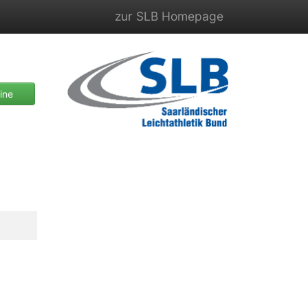
zur SLB Homepage
ine